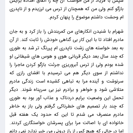
سپس با فریاد از من خواست آن چه را اتفاق افتاده برایش
بازگو کنم ولی من که همچنان از ترس می لرزیدم و از ناپدری
ام وحشت داشتم موضوع را پنهان کردم.
شهرام با شنیدن انکارهای من کمربندش را باز کرد و به جان
مادرم افتاد تا با این کار بی گناهی خودش را ثابت کند. از آن
به بعد خواسته های زشت ناپدری ام پررنگ تر شد به طوری
که چند سال بعد دیگر قربانی هوی و هوس های شیطانی او
شده بودم ولی از ترس آبروریزی جرئت بازگو کردن ماجرا را
نداشتم از سوی دیگر هم می ترسیدم با افشای رازی که
سرنوشت و آینده مرا به تباهی کشیده است زندگی مادرم
متلاشی شود و خواهر و برادرم نیز بی سرپناه شوند. دیگر
تحمل این وضعیت برایم دردناک و عذاب آور بود به طوری
که چند بار تصمیم های خطرناکی گرفتم ولی باز به خاطر
مادرم منصرف می شدم تا این که حدود یک هفته قبل
خانواده ای با اصالت مرا برای پسرشان خواستگاری کردند.
اما در حالی که هیچ کس از راز درونی من خبر ندارد نمی دانم