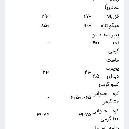
عددی)
قزل‌آلا
۴۷۰
۳۹۰
میگو تازه
۹۹۰
۸۵۰
پنیر سفید یو
اف ۴۰۰
-
-
گرمی
ماست
پرچرب
۲۱۰
۲۱۰
دبه‌ای ۲.۵
کیلو گرمی
کره حیوانی
-
۴۱.۵۰۰-۴۵
۵۰ گرمی
کره حیوانی
۶۹-۷۵
۶۹-۷۵
۱۰۰ گرمی
خامه استریل