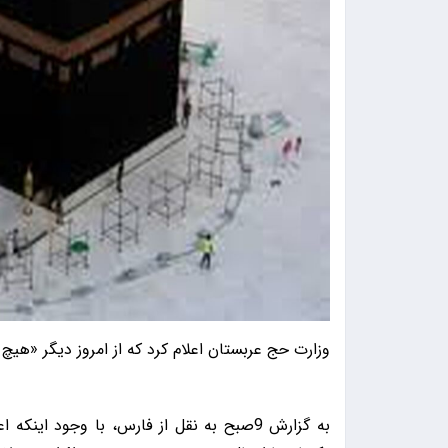
وزارت حج عربستان اعلام کرد که از امروز دیگر «هیچ زائری زیر ۱۵ سال» را پذی
به گزارش 9صبح به نقل از فارس، با وجود ای