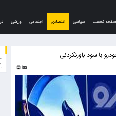
فحه نخست
سیاسی
اقتصادی
اجتماعی
ورزشی
فر
درو با سود باورنکردنی
د
|