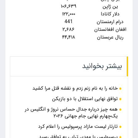
ین ژاپن
۱۰۶٬۶۳۹
دلار کانادا
۱۲۲٬۰۰۰
درام ارمنستان
441
افغان افغانستان
۲٬۶۸۶
ریال عربستان
۴۴٬۴۱۸
بیشتر بخوانید
خانه را به نام زنم زدم و نقشه قتل مرا کشید
توافق نهایی استقلال با دو بازیکن
همه چیز درباره جدال حساس نروژ و انگلیس در
یک‌چهارم نهایی جام جهانی ۲۰۲۶
تارتار لیست مازاد پرسپولیس را اعلام کرد
پرسپولیس با مهدی ترابی به توافق رسید