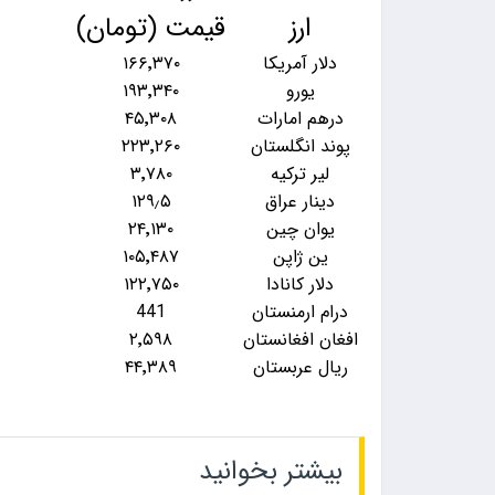
ارز
قیمت (تومان)
دلار آمریکا
۱۶۶٬۳۷۰
یورو
۱۹۳٬۳۴۰
درهم امارات
۴۵٬۳۰۸
پوند انگلستان
۲۲۳٬۲۶۰
لیر ترکیه
۳٬۷۸۰
دینار عراق
۱۲۹٫۵
یوان چین
۲۴٬۱۳۰
ین ژاپن
۱۰۵٬۴۸۷
دلار کانادا
۱۲۲٬۷۵۰
درام ارمنستان
441
افغان افغانستان
۲٬۵۹۸
ریال عربستان
۴۴٬۳۸۹
بیشتر بخوانید