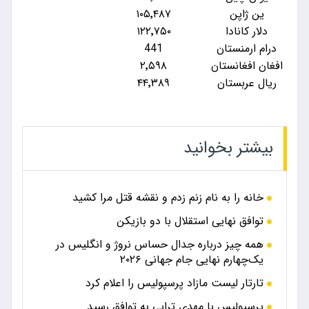
ین ژاپن
۱۰۵٬۴۸۷
دلار کانادا
۱۲۲٬۷۵۰
درام ارمنستان
441
افغان افغانستان
۲٬۵۹۸
ریال عربستان
۴۴٬۳۸۹
بیشتر بخوانید
خانه را به نام زنم زدم و نقشه قتل مرا کشید
توافق نهایی استقلال با دو بازیکن
همه چیز درباره جدال حساس نروژ و انگلیس در
یک‌چهارم نهایی جام جهانی ۲۰۲۶
تارتار لیست مازاد پرسپولیس را اعلام کرد
پرسپولیس با مهدی ترابی به توافق رسید