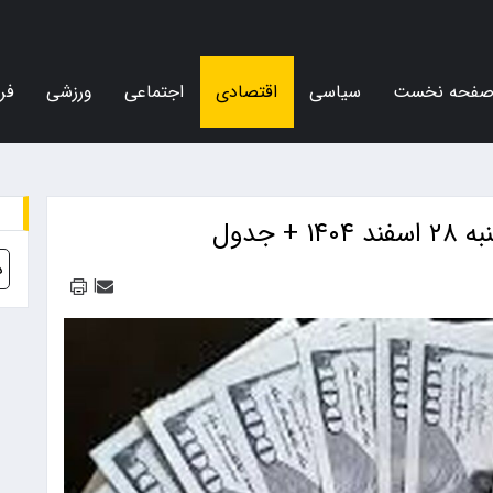
فحه نخست
سیاسی
اقتصادی
اجتماعی
ورزشی
فر
جدول
د
|