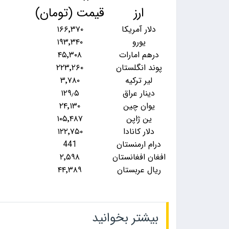
ارز
قیمت (تومان)
دلار آمریکا
۱۶۶٬۳۷۰
یورو
۱۹۳٬۳۴۰
درهم امارات
۴۵٬۳۰۸
پوند انگلستان
۲۲۳٬۲۶۰
لیر ترکیه
۳٬۷۸۰
دینار عراق
۱۲۹٫۵
یوان چین
۲۴٬۱۳۰
ین ژاپن
۱۰۵٬۴۸۷
دلار کانادا
۱۲۲٬۷۵۰
درام ارمنستان
441
افغان افغانستان
۲٬۵۹۸
ریال عربستان
۴۴٬۳۸۹
بیشتر بخوانید