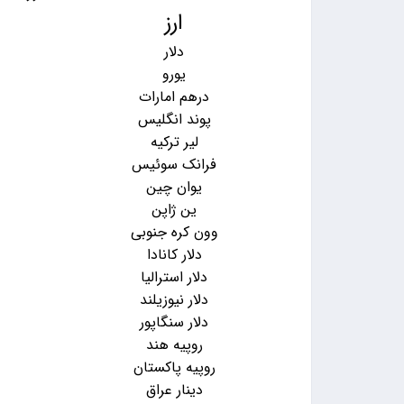
ارز
دلار
یورو
درهم امارات
پوند انگلیس
لیر ترکیه
فرانک سوئیس
یوان چین
ین ژاپن
وون کره جنوبی
دلار کانادا
دلار استرالیا
دلار نیوزیلند
دلار سنگاپور
روپیه هند
روپیه پاکستان
دینار عراق