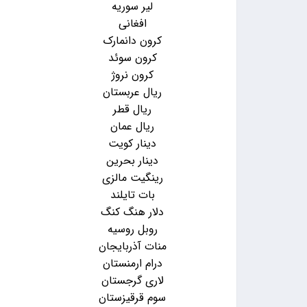
لیر سوریه
افغانی
کرون دانمارک
کرون سوئد
کرون نروژ
ریال عربستان
ریال قطر
ریال عمان
دینار کویت
دینار بحرین
رینگیت مالزی
بات تایلند
دلار هنگ کنگ
روبل روسیه
منات آذربایجان
درام ارمنستان
لاری گرجستان
سوم قرقیزستان