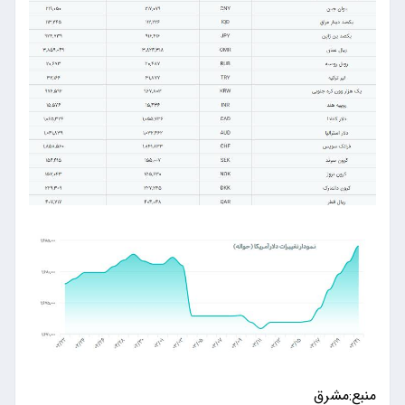
منبع:مشرق