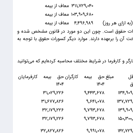
۳۱۱٬۷۲۹٬۰۴۰
معاف از بیمه
۱۰۳٬۹۰۹٬۶۸۰
معاف از بیمه
به ازای هر روز)
۴,۴۹۶,۹۸۹
معاف از بیمه
لیات حقوق است. چون این دو مورد در قانون مشخص شده و
ت آن را برعهده دارند. موارد دیگر کسورات حقوق با توجه به
 بیمه تامین اجتماعی ۱۴۰۴ را برای کارگر و کارفرما در شرایط مختلف محاسبه کرده‌ایم که می‌توانید
قل مبلغ
حق بیمه کارگران
حق بیمه کارفرمایان
ق
۱۴۰۴
۱۴۰۴
۳۱٬۰۲۹٬۲۲۶
۹٬۴۴۳٬۶۷۸
۱۳۴٬۹۰۹
۳۱٬۶۷۷٬۸۲۶
۹٬۶۴۱٬۰۷۸
۱۳۷٬۷۲۹
۳۲٬۱۷۹٬۲۲۶
۹٬۷۹۳٬۶۷۸
۱۳۹٬۹۰۹
۳۲٬۱۷۹٬۲۲۶
۹٬۷۹۳٬۶۷۸
۱۵۰٬۳۰۰
۳۲٬۸۲۷٬۸۲۶
۹٬۹۹۱٬۰۷۸
۱۴۲٬۷۲۹