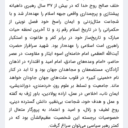
خلف صالح روح خدا که در بیش از ۳۷ سال رهبری داهیانه
پیشتازی و پرچمداری واقعی جبهه اسلام را عهده‌دار شد و با
شجاعت مثال‌زدنی و ایمان راسخ خود فصل نوینی از
حکمرانی را در تاریخ اسلام رقم زد و تا آخرین لحظه حیات
مبارک و تاریخ‌ساز خود در برابر کفر و طاغوت و استکبار
راهبری امت اسلامی را عهده‌دار بود. شهید سرافراز حضرت
آیت‌الله العظمی امام خامنه‌ای اسوه ایثار و مقاومت در عصر
حاضر، «امام وعده‌های صادق، امام امید و اقتدار» در اذهان
آزادگان، مستضعفان و مجاهدان جهان بود و تا ابد در کنار
نام «خمینی کبیر» در قلوب ملت‌های جهان جاودان خواهد
ماند. جامعیت و تسلط بر علوم روز، خردمندی، دوراندیشی،
ایمان ناب، اخلاص در عمل، اراده پولادین، باور ژرف به گفته
و عمل و هدف خود، شجاعت بی‌نظیر، دانش گسترده دینی،
روح لطیف و زلال، و امید و اعتماد به پرورگار متعال از
خصوصیات برجسته این شخصیت عظیم‌الشأن بود که در
کمتر رهبر سیاسی می‌توان سراغ گرفت.