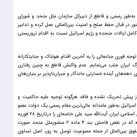
 نامه به‌طور رسمی و قاطع از دبیرکل سازمان ملل متحد و شورای
 در قبال حفظ صلح و امنیت بین‌المللی عمل کرده و تدابیر
 ایالات متحده و رژیم اسرائیل نسبت به اقدام تروریستی
جه فوری جنابعالی را به آخرین اقدام هولناک و جنایتکارانه
زرگ ایران جلب می‌نمایم. عدم واکنش قاطع به چنین رفتاری
 دهه‌های آینده خسارتی ماندگار و جبران‌ناپذیر بر بنیان‌های
 از پیش‌ تحریک‌ نشده و فاقد هرگونه توجیه علیه حاکمیت و
اسرائیل به‌طور عامدانه عالی‌ترین مقام رسمی یک دولت عضو
مستقل سازمان ملل متحد یعنی رهبر معظم جمهوری اسلامی ایران آیت‌الله سید علی خامنه‌ای را درتاریخ ۲۸ فوریه
۲۰۲۶ هدف قرار دادند. این اقدام تروریستی بزدلانه که در نقض فاحش بند ۴ ماده ۲ منشورملل متحد صورت
وق بین‌الملل از جمله ممنوعیت توسل به زور، اصل تساوی