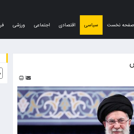
فحه نخست
سیاسی
اقتصادی
اجتماعی
ورزشی
فر
ش
د
|