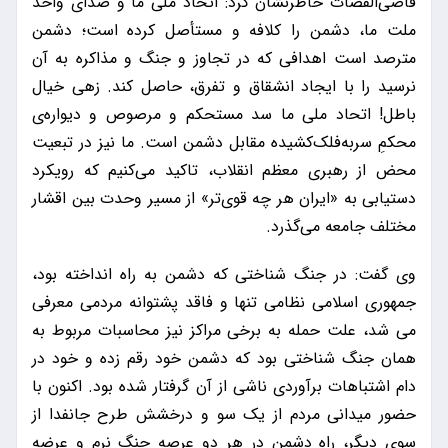
قاضی‌القضات خاطرنشان کرد: اتحاد ملی ما و صدای واحد
ملت ما، دشمن را کلافه و مستأصل کرده است؛ دشمن
مترصد است اهدافی که در تجاوز و جنگ و مذاکره به آن
نرسید را با ایجاد انشقاق و تفرق، حاصل کند. زهی خیال
باطل! اتحاد ملی ما سد مستحکم و مرصوص و دیواره‌ی
محکمِ سربه‌فلک‌کشیده مقابل دشمن است. ما نیز در تبعیت
محض از رهبری معظم انقلاب، تاکید می‎‌کنیم که رویکرد
دستیابی به «ایران هر چه قوی‌تر» از مسیر وحدت بین اقشار
مختلف جامعه می‌گذرد.
وی گفت: در جنگ شناختی که دشمن به راه انداخته بود،
جمهوری اسلامی نظامی تنها و فاقد پشتوانه مردمی معرفی
می شد، علت حمله به برخی مراکز نیز محاسبات مربوط به
همان جنگ شناختی بود که دشمن خود رقم زده و خود در
دام اشتباهات برآوردی ناشی از آن گرفتار شده بود. اکنون با
حضور میدانی مردم از یک سو و درخشش طرح جانفدا از
سوی دیگر، راه دشمن در هر دو عرصه جنگ نرم و عرضه