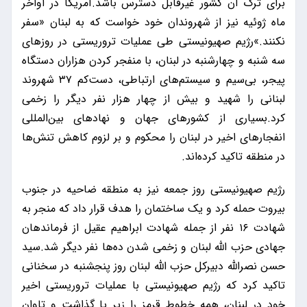
برای ترک آن کشور غیرقابل دسترس باشد.آمریکا در اواخر
ماه ژوئیه نیز از شهروندان خود خواست که به لبنان «سفر
نکنند.»رژیم صهیونیستی طی عملیات تروریستی در روزهای
سه شنبه و چهارشنبه در لبنان، با منفجر کردن هزاران دستگاه
پیجر، بی‌سیم و سیستم‌های ارتباطی، دست‌کم ۳۷ شهروند
لبنانی را شهید و بیش از چهار هزار نفر دیگر را زخمی
کرد.بسیاری از کشورهای جهان و نهادهای بین‌المللی
انفجارهای اخیر در لبنان را محکوم و بر لزوم کاهش تنش‌ها
در منطقه تاکید کرده‌اند.
رژیم صهیونیستی روز جمعه نیز به منطقه ضاحیه در جنوب
بیروت حمله کرد و یک ساختمان را هدف قرار داد که منجر به
شهادت ۱۶ نفر از جمله شهادت ابراهیم عقیل از فرماندهان
جهادی حزب الله لبنان و زخمی شدن ده‌ها نفر دیگر شد.سید
حسن نصرالله دبیرکل حزب الله لبنان روز پنجشنبه در سخنانی
تاکید کرد که رژیم صهیونیستی با عملیات تروریستی اخیر
خود در لبنان، همه خطوط قرمز را زیر پا گذاشت و تاوان