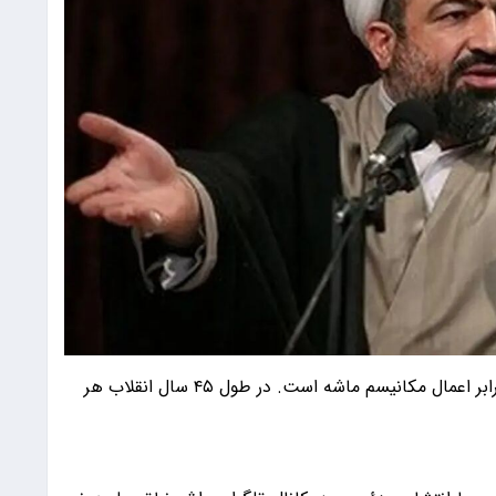
حمید رسایی گفت: خروج از NPT کمترین اقدام در برابر اعمال مکانیسم ماشه است. در طول ۴۵ سال انقلاب هر