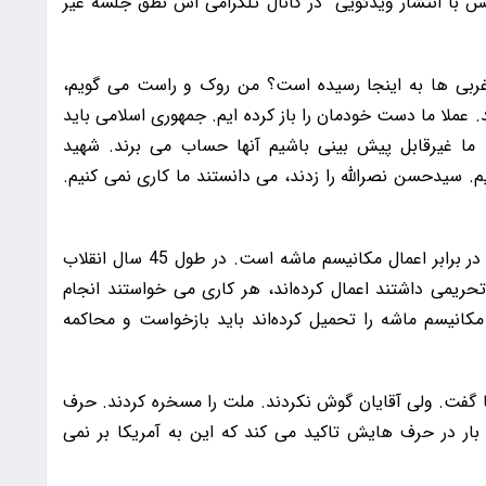
رو مجلس با انتشار ویدئویی در کانال تلگرامی اش نطق جلسه غیر
غربی ها به اینجا رسیده است؟ من روک و راست می گویم،
د. عملا ما دست خودمان را باز کرده ایم. جمهوری اسلامی باید
 ما غیرقابل پیش بینی باشیم آنها حساب می برند. شهید
م. سیدحسن نصرالله را زدند، می دانستند ما کاری نمی کنیم.
این نماینده اظهار کرد: خروج از NPT کمترین اقدام در برابر اعمال مکانیسم ماشه است. در طول 45 سال انقلاب
حریمی داشتند اعمال کرده‌اند، هر کاری می خواستند انجام
کانیسم ماشه را تحمیل کرده‌اند باید بازخواست و محاکمه
ا گفت. ولی آقایان گوش نکردند. ملت را مسخره کردند. حرف
ای ظریف هم فقط برای تبعه آمریکا بود چون 4 بار در حرف هایش تاکید می کند که این به آمریکا بر نمی