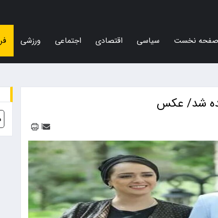
فحه نخست
سیاسی
اقتصادی
اجتماعی
ورزشی
فر
دیده شد/ عکس
د
|