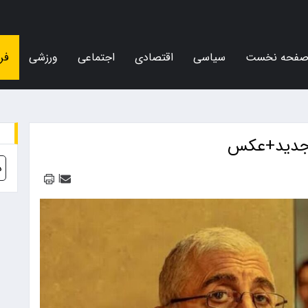
فحه نخست
سیاسی
اقتصادی
اجتماعی
ورزشی
فر
ی جدید+عکس
د
|