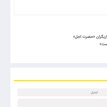
ازیگران «حضرت اجل»
ست»