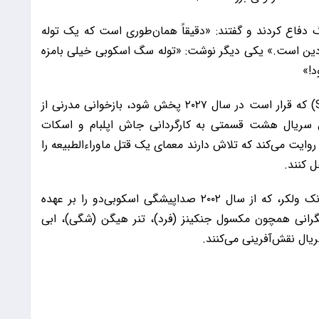
گ دفاع کردند و گفتند: «دقیقاً همان‌طوری است که یک توله
ن است.» یکی دیگر نوشت: «توله سگ اسکوبی خیلی بامزه
د!»
سریال «اسکوبی‌دو: سرآغاز» (Scooby-Doo: Origins) که قرار است در سال ۲۰۲۷ پخش شود، بازخوانی مدرنی از
ز و محبوب سال ۱۹۶۹ است. این سریال هشت قسمتی به کارگردانی جاش اپلبام و اسکات
 روایت می‌کند که تلاش دارند معمای یک قتل ماوراءالطبیعه را
 کنند.
فیلم‌برداری این اثر در آتلانتا در جریان است و فرانک ولکر، که از سال ۲۰۰۲ صداپیشگی اسکوبی‌دو را بر عهده
گرانی همچون مکسول جنکینز (فرد)، تنر هیگن (شگی)، ابی
ریال نقش‌آفرینی می‌کنند.