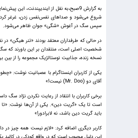
شروع می‌شود و صداهای نفس‌نفس زدن، غرغر کردن 
سپس سگ در آغوش «شگی» جوان ظاهر می‌شود.
در حالی که طرفداران معتقد بودند «تنر هیگن» در نقش
شخصیت اصلی است، منتقدان بر این باورند که سگ 
نسخه زنده، جذابیت نوستالژیک مجموعه را از بین ب
یکی از کاربران اینستاگرام با عصبانیت نوشت: «چطو
آقای دو (Mr. Doo) نیست!»
برخی کاربران با انتقاد از رعایت نکردن نژاد سگ داس
است تا یک «گریت دین». یکی از آن‌ها نوشت: «تا و
باید گریت دین باشد، نه لابرادور!»
کاربر دیگری اضافه کرد: «لازم نیست همه چیز در د
این دلیل محبوب است که در واقع کودکی در کالبد 