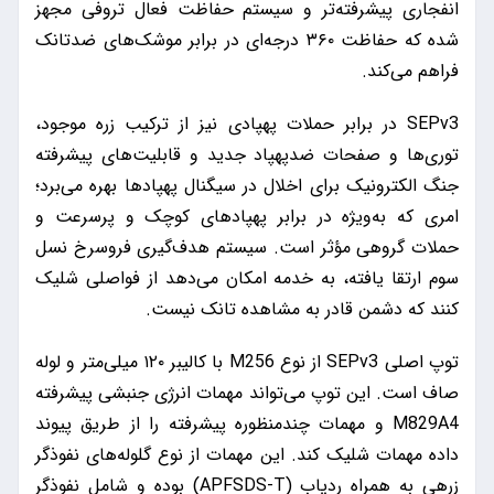
انفجاری پیشرفته‌تر و سیستم حفاظت فعال تروفی مجهز
شده که حفاظت ۳۶۰ درجه‌ای در برابر موشک‌های ضدتانک
فراهم می‌کند.
SEPv3 در برابر حملات پهپادی نیز از ترکیب زره موجود،
توری‌ها و صفحات ضدپهپاد جدید و قابلیت‌های پیشرفته
جنگ الکترونیک برای اخلال در سیگنال پهپادها بهره می‌برد؛
امری که به‌ویژه در برابر پهپادهای کوچک و پرسرعت و
حملات گروهی مؤثر است. سیستم هدف‌گیری فروسرخ نسل
سوم ارتقا یافته، به خدمه امکان می‌دهد از فواصلی شلیک
کنند که دشمن قادر به مشاهده تانک نیست.
توپ اصلی SEPv3 از نوع M256 با کالیبر ۱۲۰ میلی‌متر و لوله
صاف است. این توپ می‌تواند مهمات انرژی جنبشی پیشرفته
M829A4 و مهمات چندمنظوره پیشرفته را از طریق پیوند
داده مهمات شلیک کند. این مهمات از نوع گلوله‌های نفوذگر
زرهی به همراه ردیاب (APFSDS-T) بوده و شامل نفوذگر