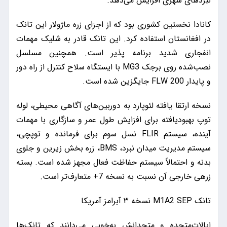
نبردهای شهری افزایش می‌دهد.
کانادا نخستین کشوری بود که از اجزای زره ماژولار این تانک
در افغانستان استفاده کرد. این تانک قادر به شلیک مهمات
انفجاری شدید برنامه پذیر است. همچنین مسلسل
نصب‌شده روی برجک MG3 با ایستگاه سلاح کنترل از راه دور
و پایدار FLW 200 جایگزین شده است.
نسخه ارتقا یافته لئوپارد به دوربین‌های آگاهی محیطی، لوله
توپ بهبود‌یافته برای افزایش طول عمر و سازگاری با مهمات
آینده، سیستم FLIR نسل سوم برای فرمانده و توپچی،
سیستم مدیریت میدان نبرد، BMS، زره بخش زیرین و جلوی
بدنه و احتمالاً سیستم حفاظت فعال مجهز شده است. بسته
زرهی خارجی آن نسبت به نسخه 7+ متعارف‌تر است.
تانک M1A2 SEP نسخه ۳ آبرامز آمریکا
ایالات‌متحده و متحدانش به‌خوبی می‌دانند که تانک‌ها