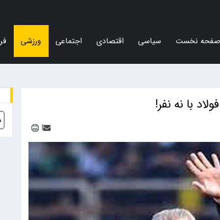
فحه نخست
سیاسی
اقتصادی
اجتماعی
ورزشی
فر
د با نه نفر!
د
|