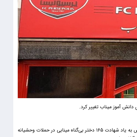
دانش آموز میناب تغییر کرد.
به گزارش 9 صبح، ساختمان مرکزی باشگاه پرسپولیس به یاد شهادت ١۶۵ دختر بی‌گناه مینابی در حملات وحشیانه