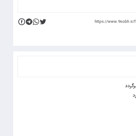
رگردد
د