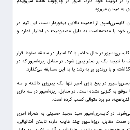
ا در ترکیب خود دارد، امروز در چارچوب هفته سی‌ویکم
ر به میدان می‌رود.
 کایسری‌اسپور از اهمیت بالایی برخوردار است، این تیم در
انی خود را مدت‌هاست به دلیل مصدومیت در اختیار ندارد و
سایت «onefootball» در رابطه با این بازی نوشت: کایسری‌اسپور در حال حاضر با ۱۷ امتیاز در منطقه سقوط قرار
 با نتیجه یک بر صفر پیروز شود. در مقابل ریزه‌اسپور که در
شته و با روندی رو به رشد پا به این مسابقه می‌گذارد.
یسری‌اسپور در پنج بازی اخیر تنها یک پیروزی داشته و سه
 موفق به گلزنی نشده است. در مقابل، ریزه‌اسپور در سه بازی
‌شود. در کایسری‌اسپور سید مجید حسینی به همراه امری
ت مقابل، ریزه‌اسپور چند غایب دارد؛ تایلان آنتالیالی،
 و همچنین حسین‌الدین علیق‌اف و آلتین زکیری به دلیل