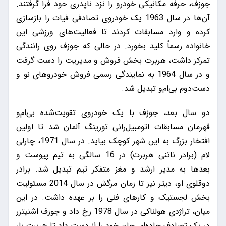
جوزف، حرفه مکانیکی خودرو را نزد ناپدری خود فرا گرفتند.
آن‌ها در سال 1963 یک خودروی تصادفی فیات را بازسازی
کرده و وارد مسابقات کردند تا فعالیت‌های ورزشی این
خانواده رسماً کلید بخورد. در حالی که جوزف روی رانندگی
تمرکز داشت، هربرت بخش فروش و مدیریت را دست گرفت
و در سال 1964 به نمایندگی رسمی فروش خودروهای نو و
دست‌دوم بی‌ام‌و تبدیل شد.
دو سال بعد، جوزف با یک خودروی تقویت‌شده بی‌ام‌و
قهرمان مسابقات اتومبیل‌رانی تورینگ آلمان شد تا اولین
افتخار بزرگ به این شهر کوچک بیاید. در سال 1971، چارلی
لام (برادر ناتنی هربرت) در 16 سالگی به تیم پیوست و
بعدها به مدیر ارشد و مغز متفکر تیم تبدیل شد. برادر
دوقلوی او، دیتر نیز تا زمان مرگش در سال 2014 مسئولیت
بخش لجستیک و کارهای فنی را بر عهده داشت. در این
میان، تراژدی هولناکی در سال 1978 رخ داد و جوزف اشنیتزر
در یک تصادف جاده‌ای جان خود را از دست داد تا هربرت بار