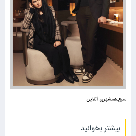
منبع:همشهری آنلاین
بیشتر بخوانید