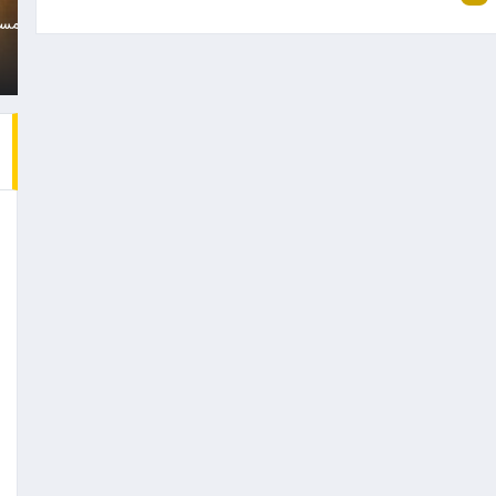
به نظر می رسد باشگاه
زن جوان که متهم است هم
پرسپولیس با…
را با خودرو…