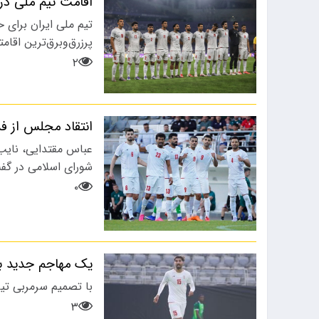
اقامت تیم ملی در 
پس از حضور مهدی تارتار در راس
کادرفنی…
پرزرق‌وبرق‌ترین اقامت
۲
انتقاد مجلس از فد
عباس مقتدایی، نای
شورای اسلامی در گف
۰
یک مهاجم جدید ب
با تصمیم سرمربی تیم
۳