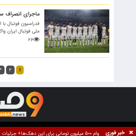
ماجرای انصراف ست
فدراسیون فوتبال با ان
ملی فوتبال ایران وا
۲۶
۳
۲
۱
تمام حقوق برای خبرگزاری
9صبح
محفوظ اس
خبر فوری
وام ۵۰۰ میلیون تومانی برای این دهک‌ها+ جزئیات