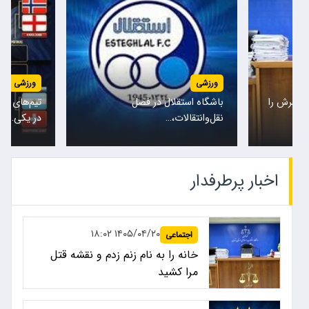
ورزشی
ورزشی
همسرش را
باشگاه استقلال در فصل
تیم‌های مل
نقل‌وانتقالات،…
در یکی…
اخبار پرطرفدار
۱۴۰۵/۰۴/۲۰ ۱۸:۰۲
اجتماعی
خانه را به نام زنم زدم و نقشه قتل
مرا کشید