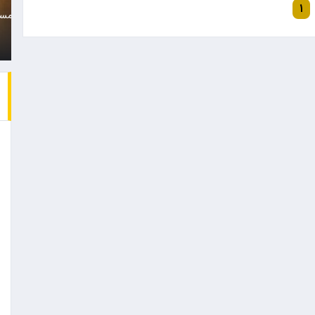
۱
به نظر می رسد باشگاه
زن جوان که متهم است هم
پرسپولیس با…
را با خودرو…