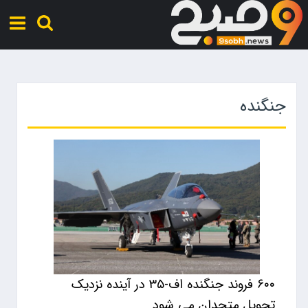
جنگنده
۶۰۰ فروند جنگنده اف-۳۵ در آینده نزدیک
تحویل متحدان می شود