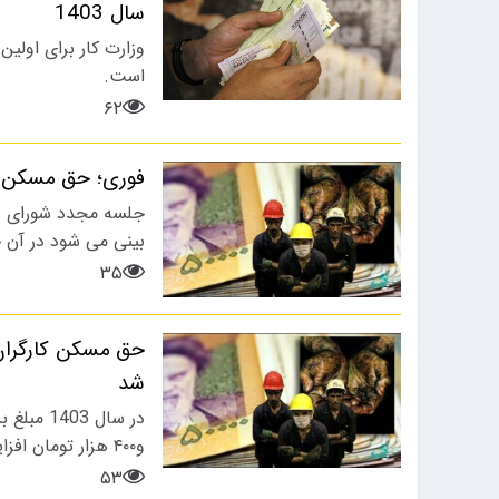
سال 1403
 از حضور مهدی تارتار در راس
به نظر می رسد باشگاه
وزارت کار برای اولی
درفنی…
پرسپولیس با…
است.
۶۲
فوری؛ حق مسکن کا
جلسه مجدد شورای عا
بینی می شود در آن 
۳۵
شد
و۴۰۰ هزار تومان افزایش پیدا کرد.
۵۳