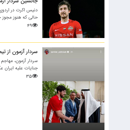
جانشین سردار آز
 از حضور مهدی تارتار در راس
به نظر می رسد باشگاه
دنیس اکرت در اردوی
درفنی…
پرسپولیس با…
حالی که هنوز مجوز ح
۴۹
سردار آزمون از تی
سردار آزمون، مهاجم 
جنایات علیه ایران ع
۳۵