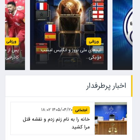
ورزشی
ورزشی
تیم‌های ملی نروژ و انگلیس امشب
پس از حضور
در یکی…
کادرفنی…
اخبار پرطرفدار
۱۴۰۵/۰۴/۲۰ ۱۸:۰۲
اجتماعی
خانه را به نام زنم زدم و نقشه قتل
مرا کشید