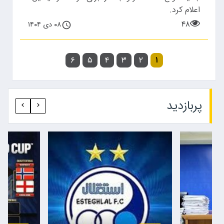
اعلام کرد.
۴۸
۰۸ دی ۱۴۰۴
۶
۵
۴
۳
۲
۱
پربازدید‍