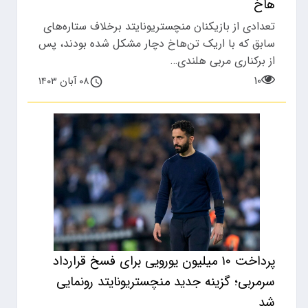
هاخ
تعدادی از بازیکنان منچستریونایتد برخلاف ستاره‌های
سابق که با اریک تن‌هاخ دچار مشکل شده بودند، پس
از برکناری مربی هلندی…
۱۰
۰۸ آبان ۱۴۰۳
پرداخت ۱۰ میلیون یورویی برای فسخ قرارداد
سرمربی؛ گزینه جدید منچستریونایتد رونمایی
شد