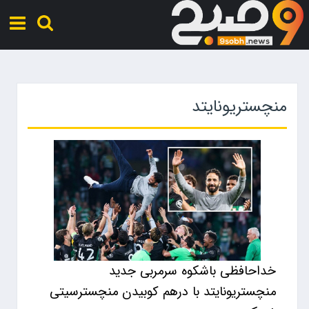
منچستریونایتد
خداحافظی باشکوه سرمربی جدید
منچستریونایتد با درهم کوبیدن منچسترسیتی