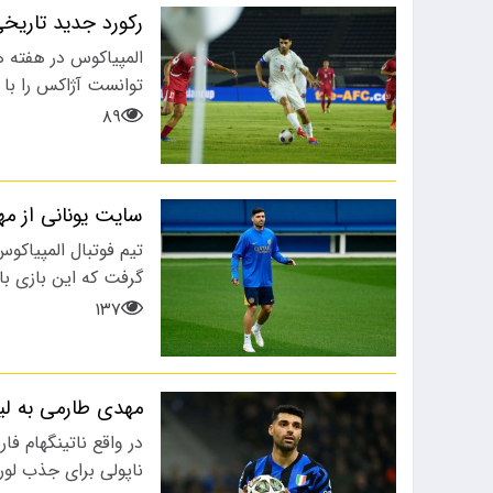
رکورد جدید تاریخ
پس از حضور مهدی تارتار در راس
کادرفنی…
المپیاکوس در هفته ه
توانست آژاکس را با نتیجه ۲ بر یک شکس
۸۹
سایت یونانی از م
تیم فوتبال المپیاکو
گرفت که این بازی با
۱۳۷
مهدی طارمی به لی
در واقع ناتینگهام 
ناپولی برای جذب لور