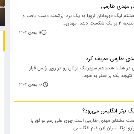
ی مهدی طارمی
به نظر می رسد باشگاه
زن جوان که متهم است هم
پرسپولیس با…
را با خودرو…
شتم لیگ قهرمانان اروپا به یک برد ارزشمند دست یافت و
ت دهد. مهدی…
۱۱ بهمن ۱۴۰۴
هدی طارمی تعریف کرد
س در هفته هجدهم سوپرلیگ یونان رو در روی وُلس قرار
 نتیجه یک بر صفر به سود…
۰۶ بهمن ۱۴۰۴
گ برتر انگلیس می‌رود؟
فارست مشتاق مهدی طارمی است چون علی رغم توافق با
نزو لوکا، سران این تیم انگلیسی…