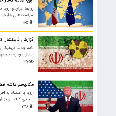
اروپا آماده فشار 
پس از حضور مهدی تارتار در راس
به نظر می ر
روابط ایران و اروپا
کادرفنی…
پرسپولیس ب
سیاست‌های خارجی آم
۵۵
گزارش فایننشال تا
نامه جدید تروئیکای 
اعمال دوباره تحریمه
۳۷
مکانیسم ماشه فع
اروپا با استناد به 
را جدی گرفته و تهران
۷۷۶