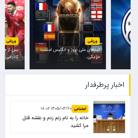
ورزشی
ورزشی
تیم‌های ملی نروژ و انگلیس امشب
پس از حضور
در یکی…
کادرفنی…
اخبار پرطرفدار
۱۴۰۵/۰۴/۲۰ ۱۸:۰۲
اجتماعی
خانه را به نام زنم زدم و نقشه قتل
مرا کشید