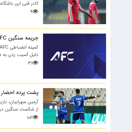
کادر فنی این باشگاه
۹
جریمه سنگین AFC برای دختر ملی پوش ایران
دلیل آسیب زدن به د
۳۱
پشت پرده احضار س
آرمین سهرابیان، باز
از شکست سنگین در ل
۱۰۲