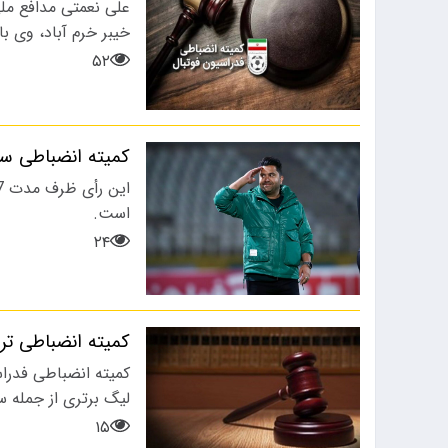
علی نعمتی مدافع ملی
 از حضور مهدی تارتار در راس
به نظر می رسد باشگاه
خیبر خرم آباد، وی ب
درفنی…
پرسپولیس با…
۵۲
کمیته انضباطی سع
است.
۲۴
کمیته انضباطی ترا
کمیته انضباطی فدراس
لیگ برتری از جمله
۱۵